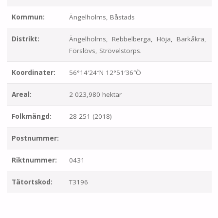
Kommun:
Ängelholms, Båstads
Distrikt:
Ängelholms, Rebbelberga, Höja, Barkåkra,
Förslövs, Strövelstorps.
Koordinater:
56°14′24″N 12°51′36″Ö
Areal:
2 023,980 hektar
Folkmängd:
28 251 (2018)
Postnummer:
Riktnummer:
0431
Tätortskod:
T3196