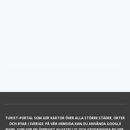
TURIST-PORTAL SOM GER KARTOR ÖVER ALLA STÖRRE STÄDER, ORTER
OCH BYAR I SVERIGE. PÅ VÅR HEMSIDA KAN DU ANVÄNDA GOOGLE
MAPS, SOM GER EN ÖVERSIKT AV SATELLIT-OCH GEOGRAFISKA BILDER,