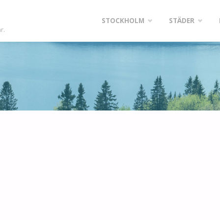
Skip
STOCKHOLM
STÄDER
r.
to
content