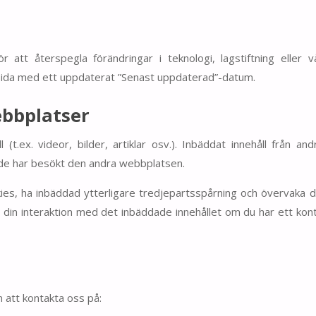
r att återspegla förändringar i teknologi, lagstiftning eller v
 sida med ett uppdaterat ”Senast uppdaterad”-datum.
ebbplatser
(t.ex. videor, bilder, artiklar osv.). Inbäddat innehåll från and
e har besökt den andra webbplatsen.
es, ha inbäddad ytterligare tredjepartsspårning och övervaka d
a din interaktion med det inbäddade innehållet om du har ett kon
 att kontakta oss på: