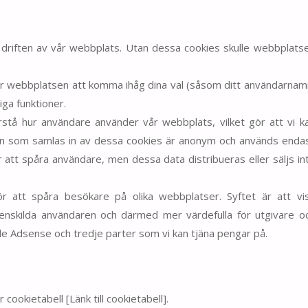
r driften av vår webbplats. Utan dessa cookies skulle webbplats
för webbplatsen att komma ihåg dina val (såsom ditt användarnam
iga funktioner.
rstå hur användare använder vår webbplats, vilket gör att vi k
mation som samlas in av dessa cookies är anonym och används enda
r att spåra användare, men dessa data distribueras eller säljs in
r att spåra besökare på olika webbplatser. Syftet är att vi
nskilda användaren och därmed mer värdefulla för utgivare o
e Adsense och tredje parter som vi kan tjäna pengar på.
 cookietabell [Länk till cookietabell].