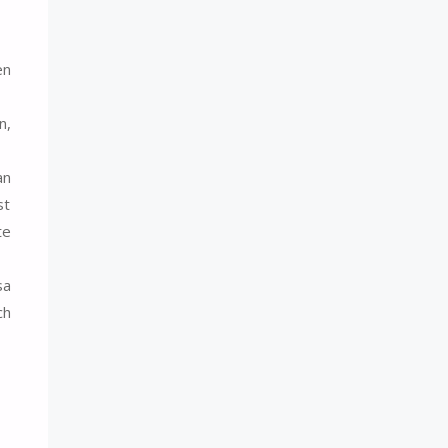
en
n,
an
st
te
sa
ch