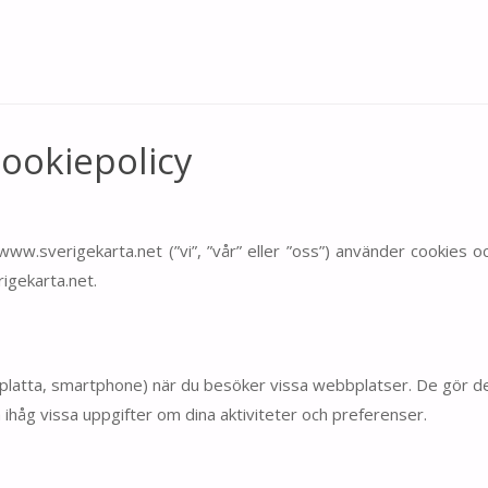
Cookiepolicy
www.sverigekarta.net (”vi”, ”vår” eller ”oss”) använder cookies o
igekarta.net.
rfplatta, smartphone) när du besöker vissa webbplatser. De gör d
ihåg vissa uppgifter om dina aktiviteter och preferenser.