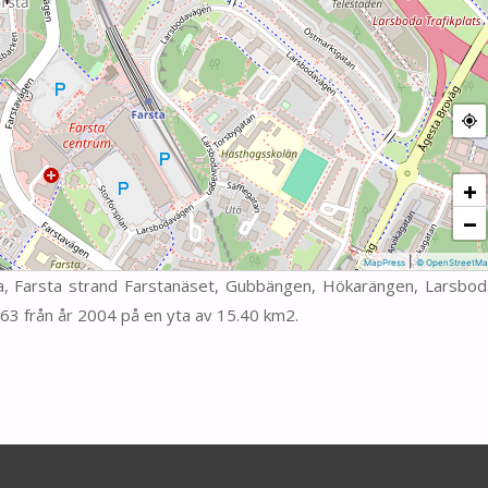
+
−
|
MapPress
© OpenStreetMa
ta, Farsta strand Farstanäset, Gubbängen, Hökarängen, Larsbod
63 från år 2004 på en yta av 15.40 km2.