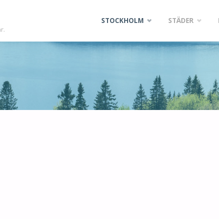
Skip
STOCKHOLM
STÄDER
r.
to
content