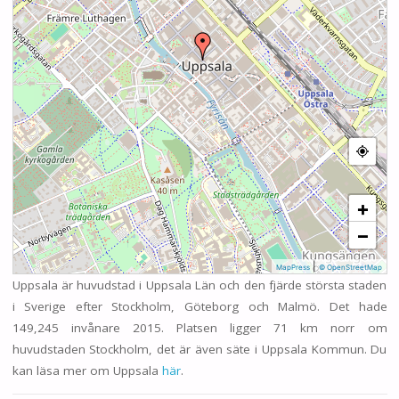
+
−
|
MapPress
© OpenStreetMap
Uppsala är huvudstad i Uppsala Län och den fjärde största staden
i Sverige efter Stockholm, Göteborg och Malmö. Det hade
149,245 invånare 2015. Platsen ligger 71 km norr om
huvudstaden Stockholm, det är även säte i Uppsala Kommun. Du
kan läsa mer om Uppsala
här
.