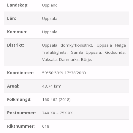
Landskap:
Uppland
Län:
Uppsala
Kommun:
Uppsala
Distrikt:
Uppsala domkyrkodistrikt, Uppsala Helga
Trefaldighets, Gamla Uppsala, Gottsunda,
Vaksala, Danmarks, Börje.
Koordinater:
59°50′59″N 17°38′20″Ö
Areal:
43,74 km²
Folkmängd:
160 462 (2018)
Postnummer:
74X XX – 75X XX
Riktnummer:
018