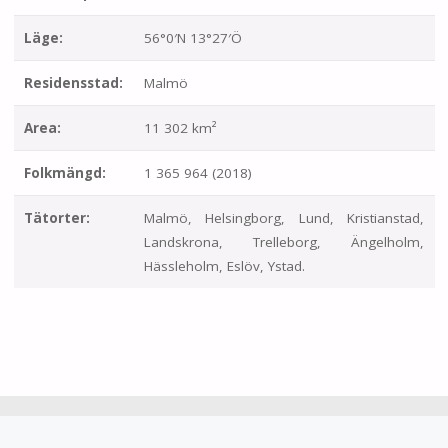
Läge:
56°0′N 13°27′Ö
Residensstad:
Malmö
Area:
11 302 km²
Folkmängd:
1 365 964 (2018)
Tätorter:
Malmö, Helsingborg, Lund, Kristianstad,
Landskrona, Trelleborg, Ängelholm,
Hässleholm, Eslöv, Ystad.