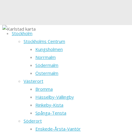
Stockholm
Stockholms Centrum
Kungsholmen
Norrmalm
Södermalm
Östermalm
Västerort
Bromma
Hässelby-Vällingby
Rinkeby-Kista
Spånga-Tensta
Söderort
Enskede-Årsta-Vantör