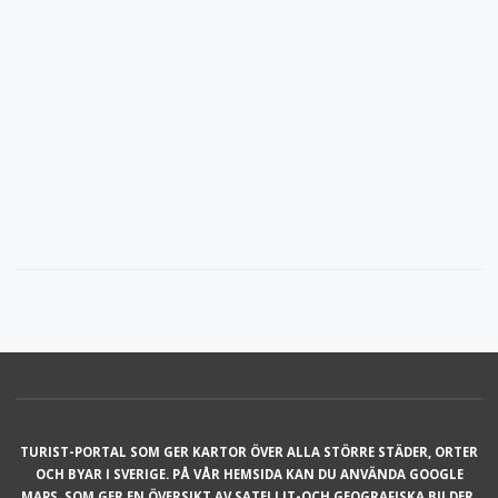
TURIST-PORTAL SOM GER KARTOR ÖVER ALLA STÖRRE STÄDER, ORTER
OCH BYAR I SVERIGE. PÅ VÅR HEMSIDA KAN DU ANVÄNDA GOOGLE
MAPS, SOM GER EN ÖVERSIKT AV SATELLIT-OCH GEOGRAFISKA BILDER,