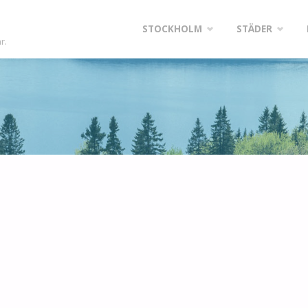
Skip
STOCKHOLM
STÄDER
r.
to
content