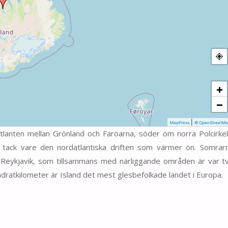
+
−
|
MapPress
© OpenStreetMa
Atlanten mellan Grönland och Färöarna, söder om norra Polcirkel
t tack vare den nordatlantiska driften som värmer ön. Somrar
r Reykjavik, som tillsammans med närliggande områden är var t
adratkilometer är Island det mest glesbefolkade landet i Europa.