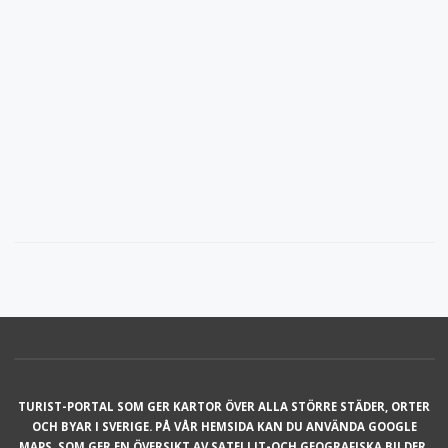
TURIST-PORTAL SOM GER KARTOR ÖVER ALLA STÖRRE STÄDER, ORTER
OCH BYAR I SVERIGE. PÅ VÅR HEMSIDA KAN DU ANVÄNDA GOOGLE
MAPS, SOM GER EN ÖVERSIKT AV SATELLIT-OCH GEOGRAFISKA BILDER,