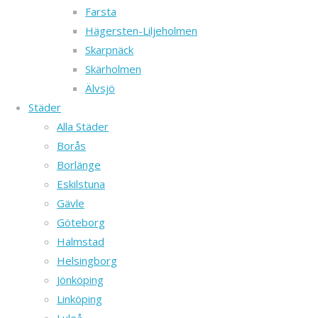
en
Farsta
republik
Hägersten-Liljeholmen
belägen
Skarpnäck
i
Skärholmen
centrala
Älvsjö
Europa.
Städer
Ungern
Alla Städer
Back to Top
är
Borås
en
Borlänge
inlandsstat
Eskilstuna
som
Gävle
gränsar
Göteborg
i
Halmstad
väst
Helsingborg
mot
Jönköping
Österrike,
Linköping
i