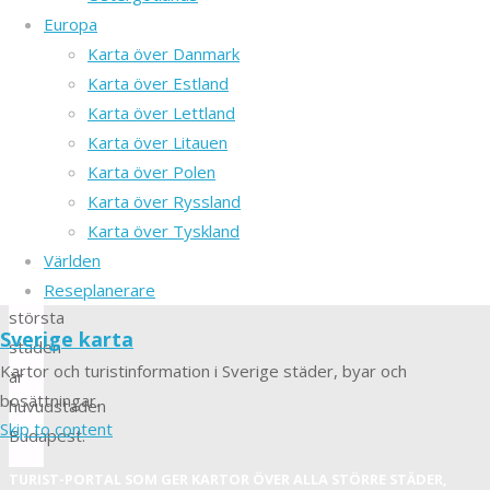
på
Europa
Kapaterbäckenet.
Karta över Danmark
Folkmängden
Karta över Estland
i
Karta över Lettland
landet
Karta över Litauen
är
Karta över Polen
10
Karta över Ryssland
miljoner
Karta över Tyskland
och
Världen
den
Reseplanerare
största
Sverige karta
staden
Kartor och turistinformation i Sverige städer, byar och
är
bosättningar.
huvudstaden
Skip to content
Budapest.
TURIST-PORTAL SOM GER KARTOR ÖVER ALLA STÖRRE STÄDER,