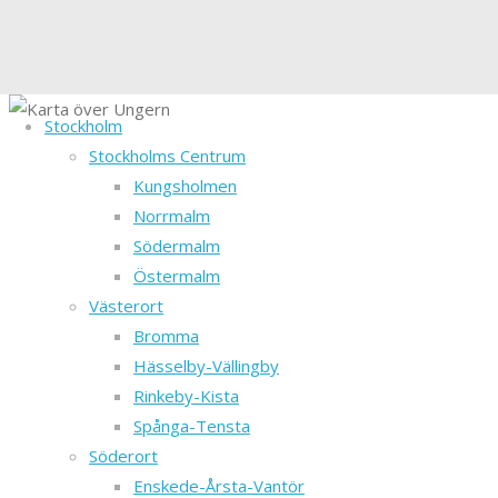
Stockholm
Ads
Stockholms Centrum
Karta
Kungsholmen
Norrmalm
Södermalm
över
Östermalm
Västerort
Ungern
Bromma
Hässelby-Vällingby
Rinkeby-Kista
Ungern
Spånga-Tensta
Ungern
Söderort
är
Enskede-Årsta-Vantör