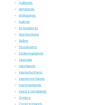
sydväst
Hallands
mot
Jämtlands
Kroatien
Jönköpings
och
Kalmar
Slovenien.
Kronobergs
Ungern
Norrbottens
sträcker
Skåne
sig
Stockholms
över
Södermanlands
en
Uppsala
yta
Värmlands
på
Västerbottens
93
Västernorrlands
030
Västmanlands
km²
Västra Götalands
och
Örebro
ligger
Östergötlands