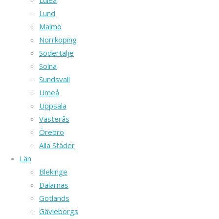
Luleå
norr
Lund
mor
Malmö
Slovakien,
Norrköping
i
Södertälje
nordväst
Solna
mot
Sundsvall
Ukraina,
Umeå
i öst
Uppsala
och
Västerås
sydöst
Örebro
mot
Alla Städer
Rumänien,
Län
i syd
Blekinge
mot
Dalarnas
Serbien,
Gotlands
och i
Gävleborgs