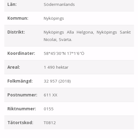
Län:
Södermanlands
Kommun:
Nyköpings
Distrikt:
Nyköpings Alla Helgona, Nyköpings Sankt
Nicolai, Svärta.
Koordinater:
58°45′30″N 17°1′6″Ö
Areal:
1 490 hektar
Folkmängd:
32 957 (2018)
Postnummer:
611 XX
Riktnummer:
0155
Tätortskod:
T0812