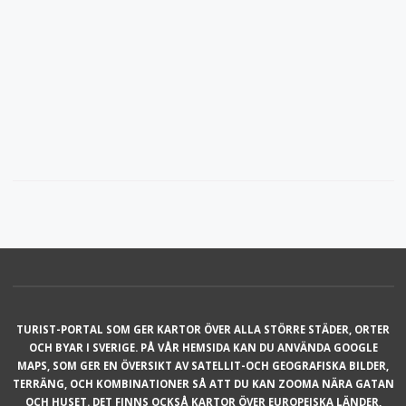
TURIST-PORTAL SOM GER KARTOR ÖVER ALLA STÖRRE STÄDER, ORTER
OCH BYAR I SVERIGE. PÅ VÅR HEMSIDA KAN DU ANVÄNDA GOOGLE
MAPS, SOM GER EN ÖVERSIKT AV SATELLIT-OCH GEOGRAFISKA BILDER,
TERRÄNG, OCH KOMBINATIONER SÅ ATT DU KAN ZOOMA NÄRA GATAN
OCH HUSET. DET FINNS OCKSÅ KARTOR ÖVER EUROPEISKA LÄNDER,