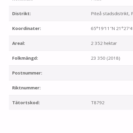
Distrikt:
Piteå stadsdistrikt, P
Koordinater:
65°19′11″N 21°27′
Areal:
2 352 hektar
Folkmängd:
23 350 (2018)
Postnummer:
Riktnummer:
Tätortskod:
T8792