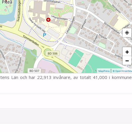
+
−
|
MapPress
© OpenStreetMa
ttens Län och har 22,913 invånare, av totalt 41,000 i kommune