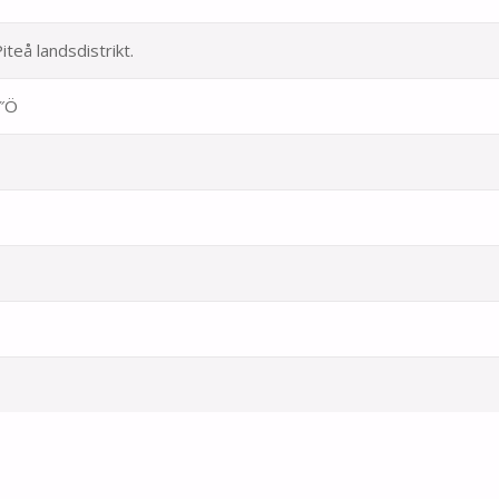
iteå landsdistrikt.
4″Ö