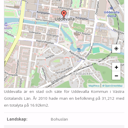
+
−
|
MapPress
© OpenStreetMap
Uddevalla är en stad och säte för Uddevalla Kommun i Västra
Götalands Län. År 2010 hade man en befolkning på 31,212 med
en totalyta på 16.92km2.
Landskap:
Bohuslän