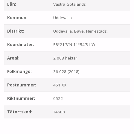
Län:
Västra Götalands
Kommun:
Uddevalla
Distrikt:
Uddevalla, Bäve, Herrestads.
Koordinater:
58°21′8″N 11°54′51″Ö
Areal:
2 008 hektar
Folkmängd:
36 028 (2018)
Postnummer:
451 XX
Riktnummer:
0522
Tätortskod:
T4608